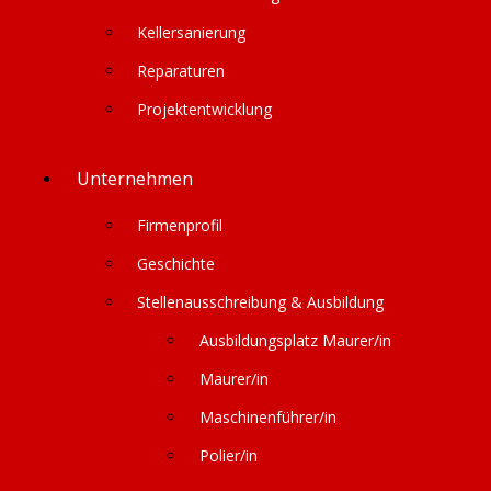
Löschung und Widerspruch
Kellersanierung
Sie haben das Recht, auf Antrag unentgeltlich eine Auskunft,
Reparaturen
über die bei uns gespeicherten personenbezogenen Daten,
Projektentwicklung
anzufordern und/oder eine Berichtigung, Sperrung oder
Löschung zu verlangen. Ausnahmen: Es handelt sich um die
vorgeschriebene Datenspeicherung zur Geschäftsabwicklung
Unternehmen
oder die Daten unterliegen der gesetzlichen
Aufbewahrungspflicht.
Firmenprofil
Für diese Zwecke kontaktieren Sie bitte unseren
Geschichte
Datenschutzbeauftragen (Kontaktdaten: am Ende der
Datenschutzerklärung).
Stellenausschreibung & Ausbildung
Ausbildungsplatz Maurer/in
Um eine Datensperre jederzeit berücksichtigen zu können, ist
es erforderlich, die Daten für Kontrollzwecke in einer
Maurer/in
Sperrdatei vorzuhalten. Besteht keine gesetzliche
Archivierungspflicht, können Sie auch die Löschung der Daten
Maschinenführer/in
verlangen. Anderenfalls sperren wir die Daten, sofern Sie dies
Polier/in
wünschen.