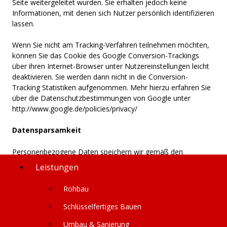
Seite weitergeleitet wurden. Sie erhalten jedoch keine
Informationen, mit denen sich Nutzer persönlich identifizieren
lassen.
Wenn Sie nicht am Tracking-Verfahren teilnehmen möchten,
können Sie das Cookie des Google Conversion-Trackings
über ihren Internet-Browser unter Nutzereinstellungen leicht
deaktivieren. Sie werden dann nicht in die Conversion-
Tracking Statistiken aufgenommen. Mehr hierzu erfahren Sie
über die Datenschutzbestimmungen von Google unter
http://www.google.de/policies/privacy/
Datensparsamkeit
Personenbezogene Daten speichern wir gemäß den
Grundsätzen der Datenvermeidung und Datensparsamkeit
Leistungen
nur so lange, wie es erforderlich ist oder vom Gesetzgeber
her vorgeschrieben wird (gesetzliche Speicherfrist). Entfällt
Rohbau
der Zweck der erhobenen Informationen oder endet die
Speicherfrist, sperren oder löschen wir die Daten.
Schlüsselfertiges Bauen
Umbau & Sanierung
Ihre Rechte auf Auskunft, Berichtigung, Sperre,